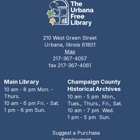
Stitching Circle
Tue, Aug 11, 5:00pm - 7:30pm
The Urbana Free Library -
MacFarlane-Hood
Reading Room
210 West Green Street
The Urbana Free Library Board
Urbana, Illinois 61801
Meeting
Map
217-367-4057
Tue, Aug 11, 7:00pm - 9:00pm
fax 217-367-4061
The Urbana Free Library -
The Lewis
Auditorium
Main Library
Champaign County
The Family History Guide
Historical Archives
10 am - 8 pm Mon. -
Thurs.
10 am - 5 pm Mon.,
Tue, Aug 11, 7:00pm - 8:00pm
10 am - 6 pm Fri. - Sat.
Tues., Thurs., Fri., Sat.
Online
1 pm - 6 pm Sun.
10 am - 7 pm Wed.
1 pm - 5 pm Sun.
REGISTER
Suggest a Purchase
Employment